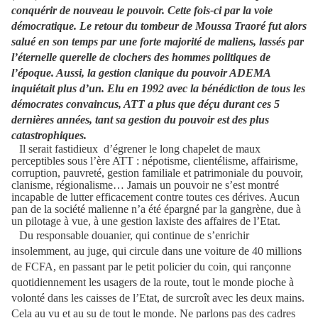
conquérir de nouveau le pouvoir. Cette fois-ci par la voie
démocratique. Le retour du tombeur de Moussa Traoré fut alors
salué en son temps par une forte majorité de maliens, lassés par
l’éternelle querelle de clochers des hommes politiques de
l’époque. Aussi, la gestion clanique du pouvoir ADEMA
inquiétait plus d’un. Elu en 1992 avec la bénédiction de tous les
démocrates convaincus, ATT a plus que déçu durant ces 5
dernières années, tant sa gestion du pouvoir est des plus
catastrophiques.
Il serait fastidieux
d’égrener le long chapelet de maux
perceptibles sous l’ère ATT : népotisme, clientélisme, affairisme,
corruption, pauvreté, gestion familiale et patrimoniale du pouvoir,
clanisme, régionalisme… Jamais un pouvoir ne s’est montré
incapable de lutter efficacement contre toutes ces dérives. Aucun
pan de la société malienne n’a été épargné par la gangrène, due à
un pilotage à vue, à une gestion laxiste des affaires de l’Etat.
Du responsable douanier, qui continue de s’enrichir
insolemment, au juge, qui circule dans une voiture de 40 millions
de FCFA, en passant par le petit policier du coin, qui rançonne
quotidiennement les usagers de la route, tout le monde pioche à
volonté dans les caisses de l’Etat, de surcroît avec les deux mains.
Cela au vu et au su de tout le monde. Ne parlons pas des cadres