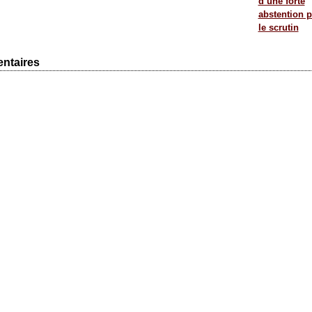
d’une forte
abstention p
le scrutin
ntaires