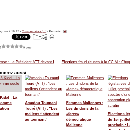
ogono à 16:12 -
Commentaires [
…
]
- Permalien [
#
]
?
0 vote
Carnet rose : Le Président ATT devant le Maire de la Commune III ce samedi
merez aussi :
Kidal : La
 comme
Amadou Toumani
Femmes Maliennes :
ution
Touré (ATT) : “Les
Les dindons de la
maliens t’attendent
«farce»
Elections lé
au tournant”
démocratique
du 1er juille
Malienne
prochain : L