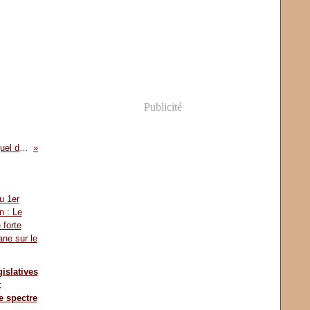
Publicité
Elections frauduleuses à la CCIM : Choguel dans ses petits souliers devant les députés
gislatives
t
e spectre