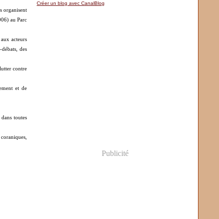
Créer un blog avec CanalBlog
s organisent
006) au Parc
 aux acteurs
s-débats, des
utter contre
ement et de
s dans toutes
 coraniques,
Publicité