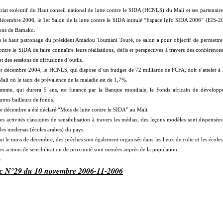
ariat exécutif du Haut conseil national de lutte contre le SIDA (HCNLS) du Mali et ses partenaire
 décembre 2006, le 1er Salon de la lutte contre le SIDA intitulé “Espace Info SIDA 2006” (EIS-2
ions de Bamako.
s le haut patronage du président Amadou Toumani Touré, ce salon a pour objectif de permettre
contre le SIDA de faire connaître leurs réalisations, défis et perspectives à travers des conférence
et des sessions de diffusions d’outils.
er décembre 2004, le HCNLS, qui dispose d’un budget de 72 milliards de FCFA, doit s’atteler à l
ali où le taux de prévalence de la maladie est de 1,7%.
amme, qui durera 5 ans, est financé par la Banque mondiale, le Fonds africain de développ
res bailleurs de fonds.
e décembre a été déclaré “Mois de lutte contre le SIDA” au Mali.
es activités classiques de sensibilisation à travers les médias, des leçons modèles sont dispensée
t les medersas (écoles arabes) du pays.
ut le mois de décembre, des prêches sont également organisés dans les lieux de culte et les écoles
es actions de sensibilisation de proximité sont menées auprès de la population.
o
ic N°29 du 10 novembre 2006-11-2006