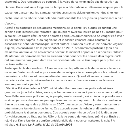
escomptés. Des rencontres de soutien, à la valse de communiqués dits de soutien au
Général Président lue à longueur de temps à la télé nationale, elle-même acquise pour la
cause, en passant par les campagnes des artistes musiciens qui ont vendus cher leur
cachet non sans ridicule pour défendre l’indéfendable les acolytes du pouvoir sont à pied
d’œuvre.
A coté des politiques et des artistes musiciens de la honte, il y a aussi et surtout une
certaine élite intellectuelle formatée, qui roupillent avec toutes les peines du monde pour
la cause. De l’autre côté, certains hommes politiques qui cherchent à se venger et à laver
leur déshonneur-après l’auto-flagélation et le silence complice qui a contribué à
assassiner le débat démocratique- refont surface. Etant en quête d’une nouvelle virginité,
à quelques encablures de la présidentielle de 2007, ces hommes politiques (non des
moindres), ont trouvé en ces accords boiteux, le moment opportun de redorer leur blason.
Maintenant, ils peuvent monter au créneau pour dénoncer les dérives d’un régime qu’ils
ont soutenu hier au grand dam des principes fondateurs de leur propre parti politique et
de leurs militants.
Triste spectacle de désolation ! Ainsi se résume, la politique et la démocratie à la sauce
malienne. Voilà, sombrant le processus démocratique cité en exemple sur le contient pour
des raisons politiques et des querelles de personnes. Quand allons nous prendre
conscience du devoir qui incombe à chacun de nous d’oeuvrer sans complaisance
aucune pour notre patrie ?
L’élection Présidentielle de 2007 qui fait «bouillonner» tant nos politicards et leurs
gourous, se joue bel et bien, sans que l’on se rende compte à partir des accords d’Alger.
Dans l’effervescence politicienne, le peuple, seul souverain, est en train de prendre note
et récompensera chacun des protagonistes au moment opportun. Inutile de chercher le
thème de campagne des politiciens en 2007. Les accords d’Alger y seront au centre et
détermineront les résultats de l’urne. Ces accords seront le refrain et détermineront
probablement le résultat des urnes. Ces accords seront-ils ce qu’ont été le débat sur
l’envahissement de l’Iraq par les USA et la lutte contre de terrorisme prôné par Bush et
rejeté par Kerry lors de la dernière présidentielle dont nous connaissons la suite? A
méditer.
A. Barry Le Public, N°21 du 22août 2006