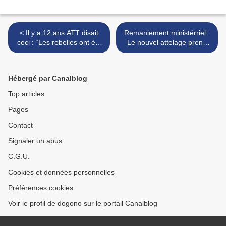
< Il y a 12 ans ATT disait
Remaniement ministérriel :
ceci : “Les rebelles ont été
Le nouvel attelage prend
intégrés sur des bases mal
forme >
propres”
Hébergé par Canalblog
Top articles
Pages
Contact
Signaler un abus
C.G.U.
Cookies et données personnelles
Préférences cookies
Voir le profil de dogono sur le portail Canalblog