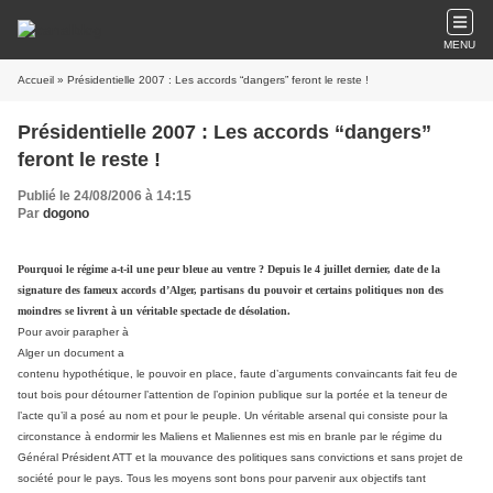
MENU
Accueil
» Présidentielle 2007 : Les accords “dangers” feront le reste !
Présidentielle 2007 : Les accords “dangers”
feront le reste !
Publié le 24/08/2006 à 14:15
Par
dogono
Pourquoi le régime a-t-il une peur bleue au ventre ? Depuis le 4 juillet dernier, date de la
signature des fameux accords d’Alger, partisans du pouvoir et certains politiques non des
moindres se livrent à un véritable spectacle de désolation.
Pour avoir parapher à
Alger un document a
contenu hypothétique, le pouvoir en place, faute d’arguments convaincants fait feu de
tout bois pour détourner l’attention de l’opinion publique sur la portée et la teneur de
l’acte qu’il a posé au nom et pour le peuple. Un véritable arsenal qui consiste pour la
circonstance à endormir les Maliens et Maliennes est mis en branle par le régime du
Général Président ATT et la mouvance des politiques sans convictions et sans projet de
société pour le pays. Tous les moyens sont bons pour parvenir aux objectifs tant